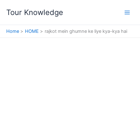
Skip
Tour Knowledge
to
content
Home
HOME
rajkot mein ghumne ke liye kya-kya hai