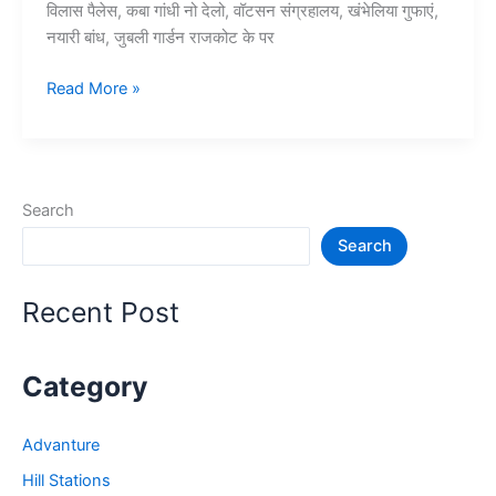
विलास पैलेस, कबा गांधी नो देलो, वॉटसन संग्रहालय, खंभेलिया गुफाएं,
नयारी बांध, जुबली गार्डन राजकोट के पर
10+
Read More »
राजकोट
में
घूमने
की
Search
जगह
Search
–
Rajkot
Tourist
Recent Post
Places
Category
Advanture
Hill Stations