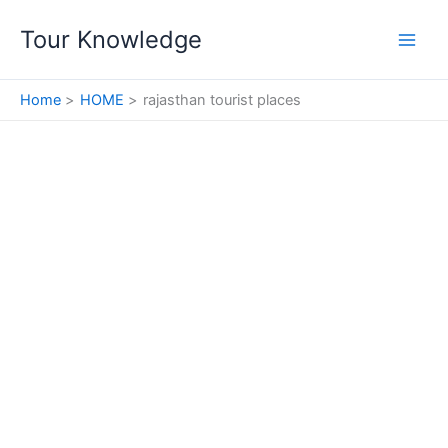
Skip
Tour Knowledge
to
content
Home
HOME
rajasthan tourist places