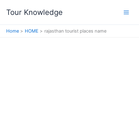
Skip
Tour Knowledge
to
content
Home
HOME
rajasthan tourist places name