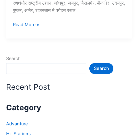
रणथंभौर राष्ट्रीय उद्यान, जोधपुर, जयपुर, जैसलमेर, बीकानेर, उदयपुर,
पुष्कर, आमेर, राजस्थान मे पर्यटन स्थल
15+
Read More »
राजस्थान
में
घूमने
की
Search
जगह
Search
–
Rajasthan
Tourist
Recent Post
Places
Category
Advanture
Hill Stations