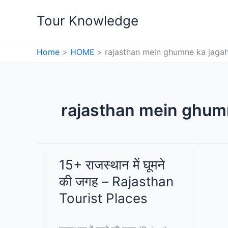
Skip
Tour Knowledge
to
content
Home
HOME
rajasthan mein ghumne ka jaga
rajasthan mein ghum
15+ राजस्थान में घूमने
की जगह – Rajasthan
Tourist Places