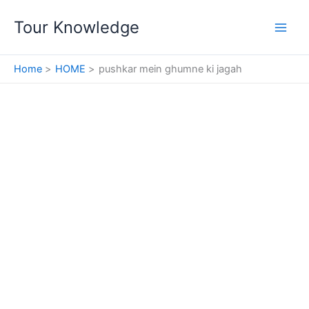
Skip
Tour Knowledge
to
content
Home
HOME
pushkar mein ghumne ki jagah