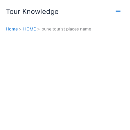
Skip
Tour Knowledge
to
content
Home
HOME
pune tourist places name