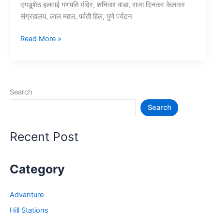
दगडूशेठ हलवाई गणपति मंदिर, शनिवार वाड़ा, राजा दिनकर केलकर
संग्रहालय, लाल महल, पर्वती हिल, पुणे पर्यटन
10+
Read More »
पुणे
में
घूमने
की
Search
जगह
Search
–
Tourist
Places
Recent Post
in
Pune
Category
Advanture
Hill Stations