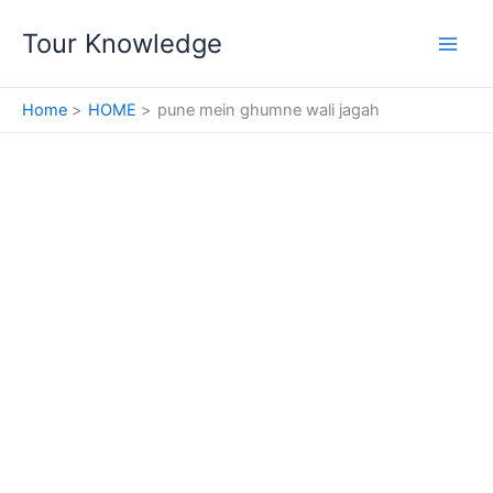
Skip
Tour Knowledge
to
content
Home
HOME
pune mein ghumne wali jagah