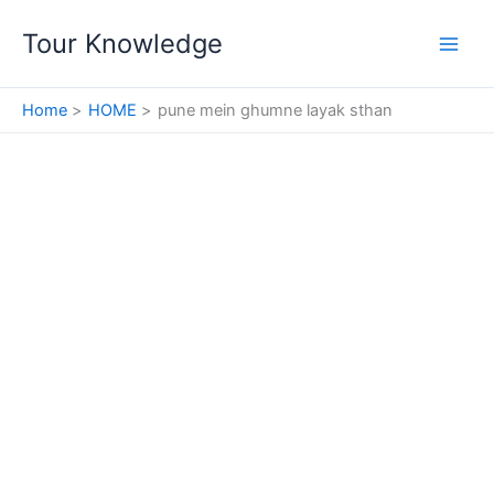
Skip
Tour Knowledge
to
content
Home
HOME
pune mein ghumne layak sthan