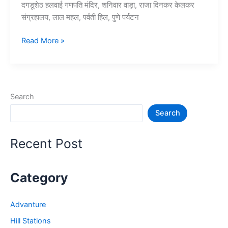
दगडूशेठ हलवाई गणपति मंदिर, शनिवार वाड़ा, राजा दिनकर केलकर
संग्रहालय, लाल महल, पर्वती हिल, पुणे पर्यटन
10+
Read More »
पुणे
में
घूमने
की
Search
जगह
Search
–
Tourist
Places
Recent Post
in
Pune
Category
Advanture
Hill Stations