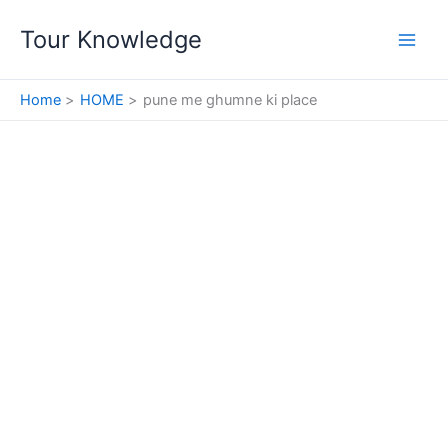
Skip
Tour Knowledge
to
content
Home
HOME
pune me ghumne ki place