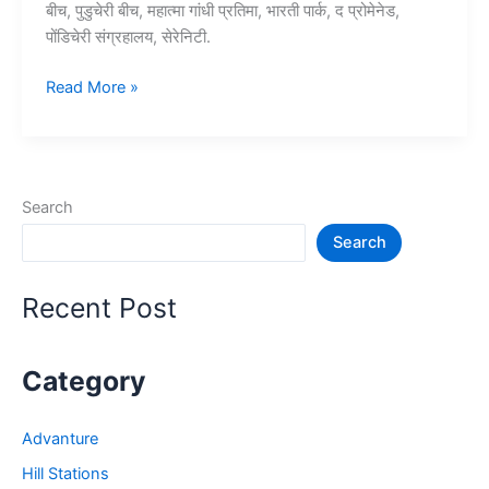
बीच, पुडुचेरी बीच, महात्मा गांधी प्रतिमा, भारती पार्क, द प्रोमेनेड,
पोंडिचेरी संग्रहालय, सेरेनिटी.
10+
Read More »
पोंडिचेरी
में
घूमने
की
Search
जगह
Search
–
Pondicherry
Tourist
Recent Post
Places
Category
Advanture
Hill Stations