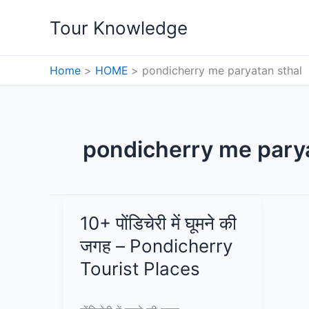
Skip
Tour Knowledge
to
content
Home
HOME
pondicherry me paryatan sthal
pondicherry me parya
10+ पोंडिचेरी में घूमने की
जगह – Pondicherry
Tourist Places