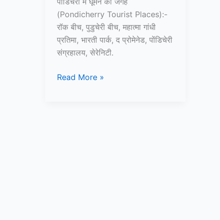
पोंडिचेरी में घूमने की जगह
(Pondicherry Tourist Places):-
रॉक बीच, पुडुचेरी बीच, महात्मा गांधी
प्रतिमा, भारती पार्क, द प्रोमेनेड, पोंडिचेरी
संग्रहालय, सेरेनिटी.
10+
Read More »
पोंडिचेरी
में
घूमने
की
जगह
–
Pondicherry
Tourist
Places