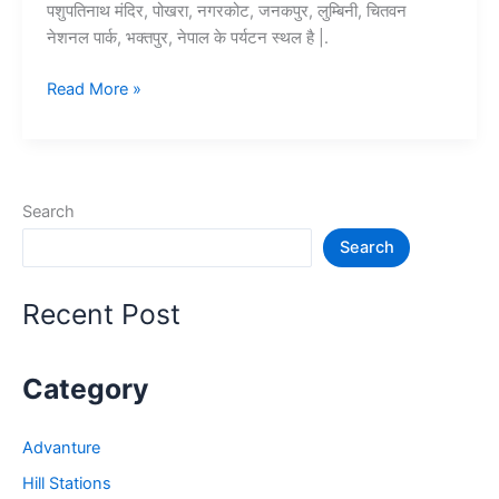
पशुपतिनाथ मंदिर, पोखरा, नगरकोट, जनकपुर, लुम्बिनी, चितवन
नेशनल पार्क, भक्तपुर, नेपाल के पर्यटन स्थल है |.
10+
Read More »
नेपाल
में
घूमने
की
Search
जगह
Search
–
Nepal
Tourist
Recent Post
Places
Category
Advanture
Hill Stations