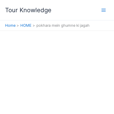
Skip
Tour Knowledge
to
content
Home
HOME
pokhara mein ghumne ki jagah