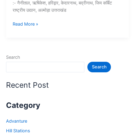
:- नैनीताल, ऋषिकेश, हरिद्वार, केदारनाथ, बद्रीनाथ, जिम कॉर्बेट
राष्ट्रीय उद्यान, अल्मोड़ा उत्तराखंड
10+
Read More »
उत्तराखंड
में
घूमने
की
Search
जगह
Search
–
Tourist
Places
Recent Post
in
Uttrakhand
Category
Advanture
Hill Stations