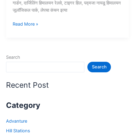
गार्डन, दार्जिलिंग हिमालयन रेलवे, टाइगर हिल, पद्मजा नायडू हिमालयन
जूलॉजिकल पार्क, लेपचा कंचन इत्या
10+
Read More »
दार्जिलिंग
में
घूमने
की
Search
जगह
Search
–
Darjeeling
Tourist
Recent Post
Places
Category
Advanture
Hill Stations