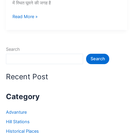
में स्थित घूमने की जगह है
चार
Read More »
धाम
यात्रा
की
सम्पूर्ण
Search
जानकारी
Search
–
Char
Dham
Recent Post
Yatra
Registration
Category
Advanture
Hill Stations
Historical Places