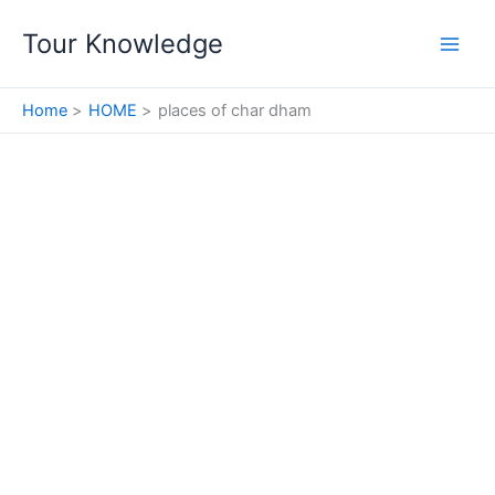
Skip
Tour Knowledge
to
content
Home
HOME
places of char dham