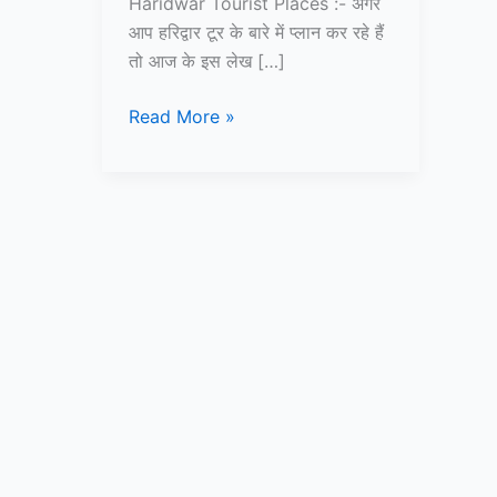
Haridwar Tourist Places :- अगर
आप हरिद्वार टूर के बारे में प्लान कर रहे हैं
तो आज के इस लेख […]
हरिद्वार
Read More »
में
घूमने
की
जगह
–
Haridwar
Tourist
Places