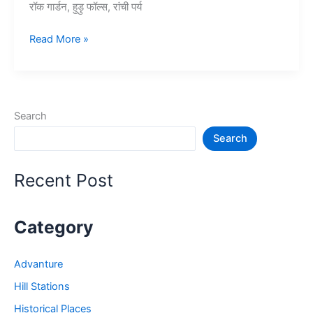
रॉक गार्डन, हुड़ु फॉल्स, रांची पर्य
10+
Read More »
रांची
में
घूमने
की
Search
जगह
Search
–
Tourist
Places
Recent Post
in
Ranchi
Category
Advanture
Hill Stations
Historical Places