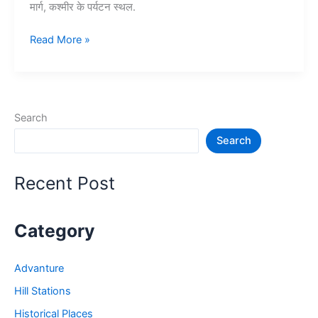
मार्ग, कश्मीर के पर्यटन स्थल.
10+
Read More »
कश्मीर
में
घूमने
की
Search
जगह
Search
–
Tourist
Places
Recent Post
in
Kashmir
Category
Advanture
Hill Stations
Historical Places