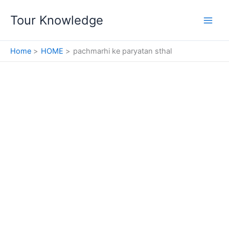
Skip
Tour Knowledge
to
content
Home
HOME
pachmarhi ke paryatan sthal