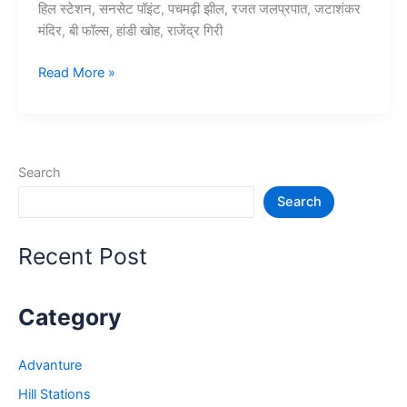
हिल स्टेशन, सनसेट पॉइंट, पचमढ़ी झील, रजत जलप्रपात, जटाशंकर
मंदिर, बी फॉल्स, हांडी खोह, राजेंद्र गिरी
15+
Read More »
पचमढ़ी
में
घूमने
की
Search
जगह
Search
–
Pachmarhi
Tourist
Recent Post
Places
Category
Advanture
Hill Stations