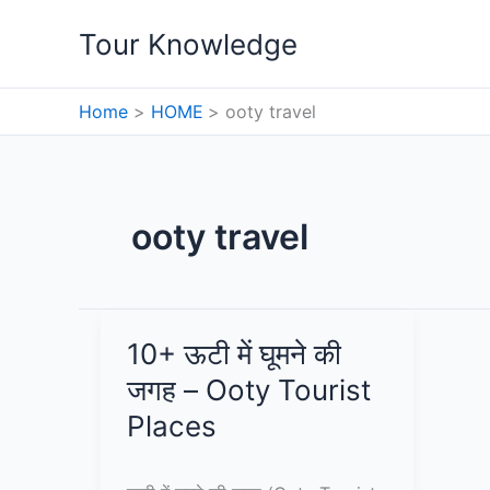
Skip
Tour Knowledge
to
content
Home
HOME
ooty travel
ooty travel
10+ ऊटी में घूमने की
जगह – Ooty Tourist
Places