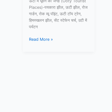
ऊटी में घूमने की जगह (Ooty Tourist
Places)-पयकारा झील, ऊटी झील, रोज
गार्डन, रोक व्यू पॉइंट, ऊटी टॉय ट्रेन,
हिमस्खलन झील, सेंट स्टेफेन चर्च, उटी में
पर्यटन
10+
Read More »
ऊटी
में
घूमने
की
जगह
–
Ooty
Tourist
Places