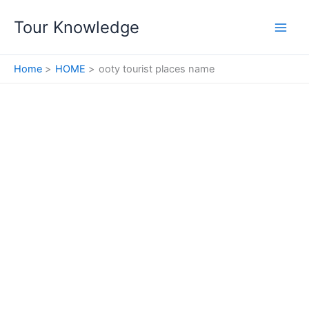
Skip
Tour Knowledge
to
content
Home
HOME
ooty tourist places name