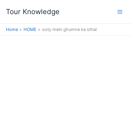
Skip
Tour Knowledge
to
content
Home
HOME
ooty mein ghumne ka sthal