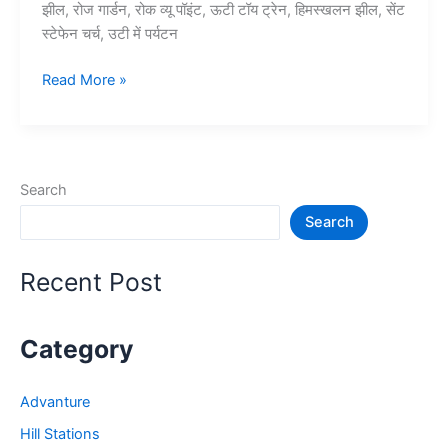
झील, रोज गार्डन, रोक व्यू पॉइंट, ऊटी टॉय ट्रेन, हिमस्खलन झील, सेंट
स्टेफेन चर्च, उटी में पर्यटन
10+
Read More »
ऊटी
में
घूमने
की
Search
जगह
Search
–
Ooty
Tourist
Recent Post
Places
Category
Advanture
Hill Stations