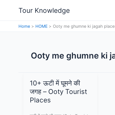
Skip
Tour Knowledge
to
content
Home
HOME
Ooty me ghumne ki jagah places
Ooty me ghumne ki ja
10+ ऊटी में घूमने की
जगह – Ooty Tourist
Places