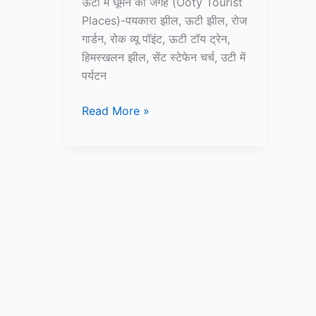
ऊटी में घूमने की जगह (Ooty Tourist
Places)-पयकारा झील, ऊटी झील, रोज
गार्डन, रोक व्यू पॉइंट, ऊटी टॉय ट्रेन,
हिमस्खलन झील, सेंट स्टेफेन चर्च, उटी में
पर्यटन
10+
Read More »
ऊटी
में
घूमने
की
जगह
–
Ooty
Tourist
Places