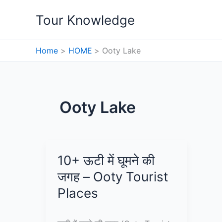
Skip
Tour Knowledge
to
content
Home
HOME
Ooty Lake
Ooty Lake
10+ ऊटी में घूमने की
जगह – Ooty Tourist
Places