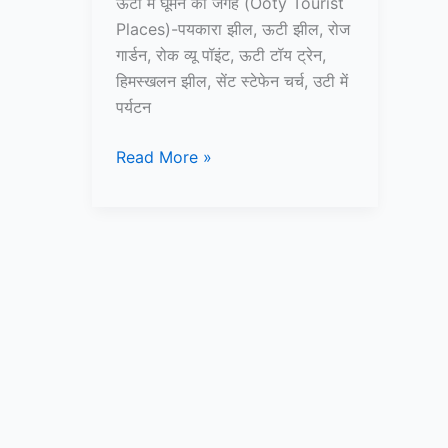
ऊटी में घूमने की जगह (Ooty Tourist
Places)-पयकारा झील, ऊटी झील, रोज
गार्डन, रोक व्यू पॉइंट, ऊटी टॉय ट्रेन,
हिमस्खलन झील, सेंट स्टेफेन चर्च, उटी में
पर्यटन
10+
Read More »
ऊटी
में
घूमने
की
जगह
–
Ooty
Tourist
Places