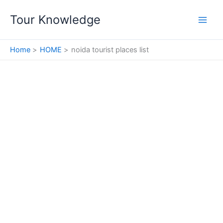
Skip
Tour Knowledge
to
content
Home
HOME
noida tourist places list