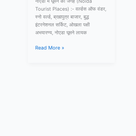
नोएडा में घूमने की जगह (Noida
Tourist Places) :- वर्ल्डस ऑफ वंडर,
स्नो वर्ल्ड, ब्रह्मपुत्र बाजार, बुद्ध
इंटरनेशनल सर्किट, ओखला पक्षी
अभयारण्य, नोएडा घूमने लायक
10+
Read More »
नोएडा
में
घूमने
की
जगह
–
Noida
Tourist
Places