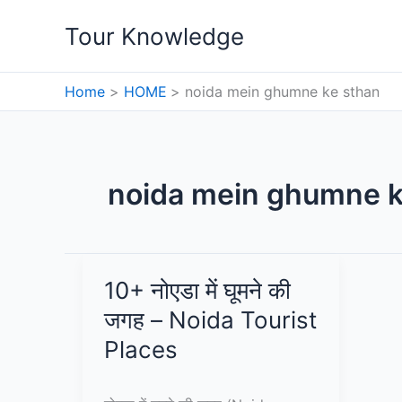
Skip
Tour Knowledge
to
content
Home
HOME
noida mein ghumne ke sthan
noida mein ghumne k
10+ नोएडा में घूमने की
जगह – Noida Tourist
Places