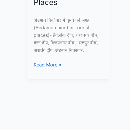
Places
अंडमान निकोबार में घूमने की जगह
(Andaman nicobar tourist
places)- हैवलॉक द्वीप, राधानगर बीच,
बैरन द्वीप, विजयनगर बीच, भरतपुर बीच,
बारातंग द्वीप, अंडमान निकोबार.
10+
Read More »
अंडमान
और
निकोबार
में
घूमने
की
जगह
–