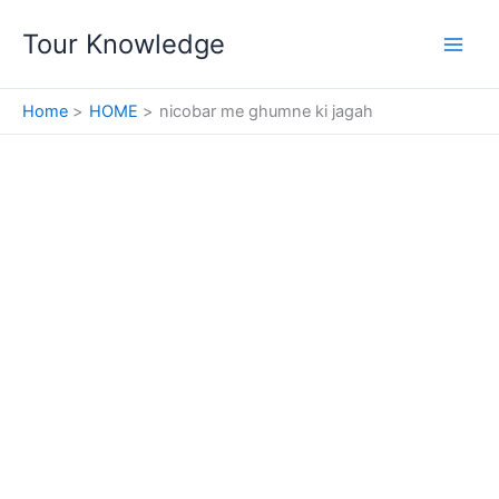
Skip
Tour Knowledge
to
content
Home
HOME
nicobar me ghumne ki jagah