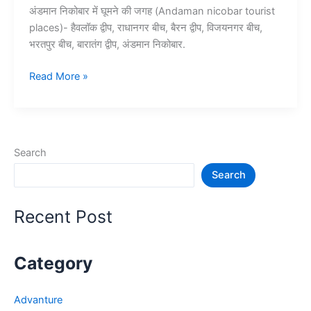
अंडमान निकोबार में घूमने की जगह (Andaman nicobar tourist
places)- हैवलॉक द्वीप, राधानगर बीच, बैरन द्वीप, विजयनगर बीच,
भरतपुर बीच, बारातंग द्वीप, अंडमान निकोबार.
10+
Read More »
अंडमान
और
निकोबार
में
Search
घूमने
Search
की
जगह
–
Recent Post
Andaman
Nicobar
Tourist
Category
Places
Advanture