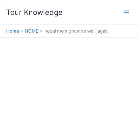
Skip
Tour Knowledge
to
content
Home
HOME
nepal mein ghumne wali jagah