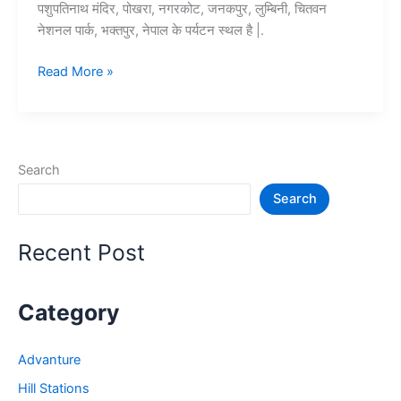
पशुपतिनाथ मंदिर, पोखरा, नगरकोट, जनकपुर, लुम्बिनी, चितवन
नेशनल पार्क, भक्तपुर, नेपाल के पर्यटन स्थल है |.
10+
Read More »
नेपाल
में
घूमने
की
Search
जगह
Search
–
Nepal
Tourist
Recent Post
Places
Category
Advanture
Hill Stations