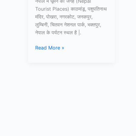
नेपाल में घूमने की जगह (Nepal
Tourist Places) काठमांडू, पशुपतिनाथ
मंदिर, पोखरा, नगरकोट, जनकपुर,
लुम्बिनी, चितवन नेशनल पार्क, भक्तपुर,
नेपाल के पर्यटन स्थल है |.
10+
Read More »
नेपाल
में
घूमने
की
जगह
–
Nepal
Tourist
Places