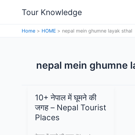
Skip
Tour Knowledge
to
content
Home
HOME
nepal mein ghumne layak sthal
nepal mein ghumne la
10+ नेपाल में घूमने की
जगह – Nepal Tourist
Places