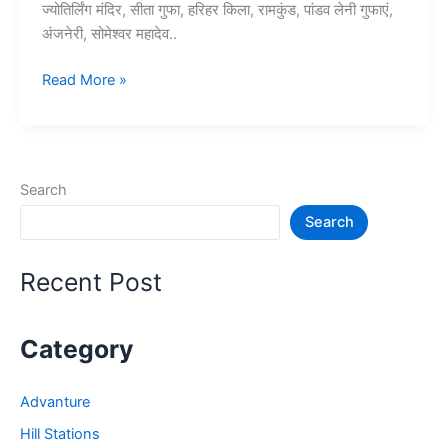
ज्योतिर्लिंग मंदिर, सीता गुफा, हरिहर किला, रामकुंड, पांडव लेनी गुफाएं,
अंजनेरी, सोमेश्वर महादेव..
10+
Read More »
नाशिक
में
घूमने
की
Search
जगह
Search
–
Nashik
Tourist
Recent Post
Places
Category
Advanture
Hill Stations