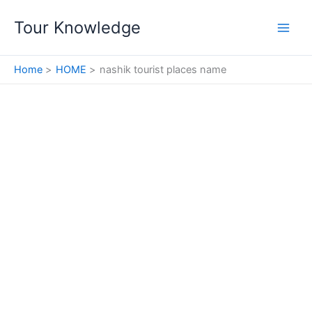
Skip
Tour Knowledge
to
content
Home
HOME
nashik tourist places name