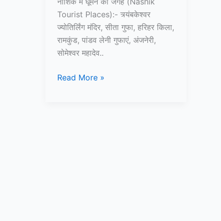
नाशिक में घूमने की जगह (Nashik
Tourist Places):- त्र्यंबकेश्वर
ज्योतिर्लिंग मंदिर, सीता गुफा, हरिहर किला,
रामकुंड, पांडव लेनी गुफाएं, अंजनेरी,
सोमेश्वर महादेव..
10+
Read More »
नाशिक
में
घूमने
की
जगह
–
Nashik
Tourist
Places