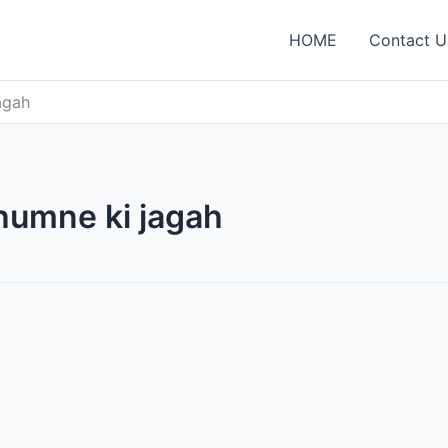
HOME
Contact U
agah
humne ki jagah