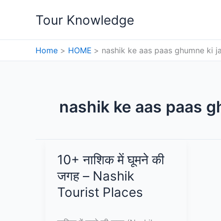
Skip
Tour Knowledge
to
content
Home
HOME
nashik ke aas paas ghumne ki j
nashik ke aas paas g
10+ नाशिक में घूमने की
जगह – Nashik
Tourist Places