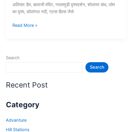
अलियार डैम, बालाजी मंदिर, नल्लामुडी दृश्यदर्शन, शोलायर बांध, लोम
का दृश्य, कोलांगल नदी, ग्रास हिल्स जैसे
10+
Read More »
तमिलनाडु
–
वालपराई
में
Search
प्रमुख
Search
पर्यटन
स्थल
–
Recent Post
Tourist
Places
in
Category
Valparai
Advanture
Hill Stations