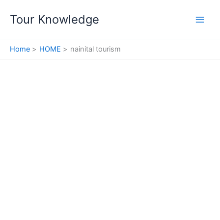
Skip
Tour Knowledge
to
content
Home
HOME
nainital tourism