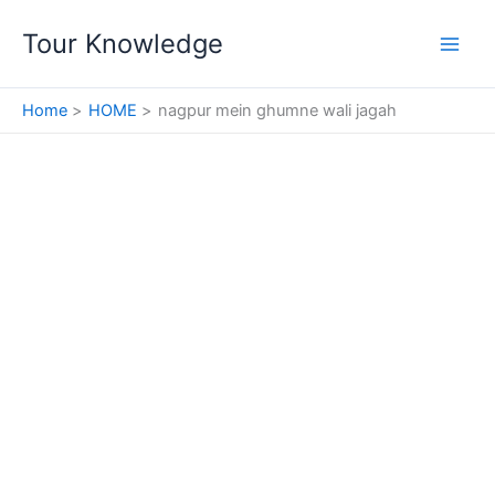
Skip
Tour Knowledge
to
content
Home
HOME
nagpur mein ghumne wali jagah