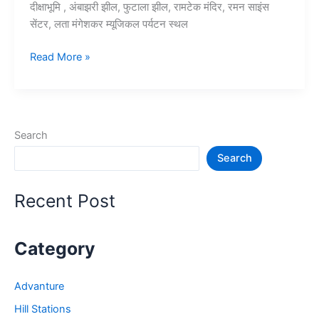
दीक्षाभूमि , अंबाझरी झील, फुटाला झील, रामटेक मंदिर, रमन साइंस
सेंटर, लता मंगेशकर म्यूजिकल पर्यटन स्थल
10+
Read More »
नागपुर
में
घूमने
की
Search
जगह
Search
–
Nagpur
Tourist
Recent Post
Places
Category
Advanture
Hill Stations