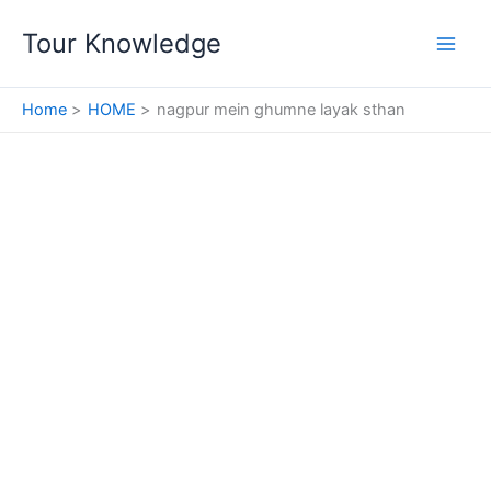
Skip
Tour Knowledge
to
content
Home
HOME
nagpur mein ghumne layak sthan