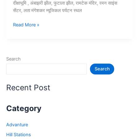
दीक्षाभूमि , अंबाझरी झील, फुटाला झील, रामटेक मंदिर, रमन साइंस
सेंटर, लता मंगेशकर म्यूजिकल पर्यटन स्थल
10+
Read More »
नागपुर
में
घूमने
की
Search
जगह
Search
–
Nagpur
Tourist
Recent Post
Places
Category
Advanture
Hill Stations