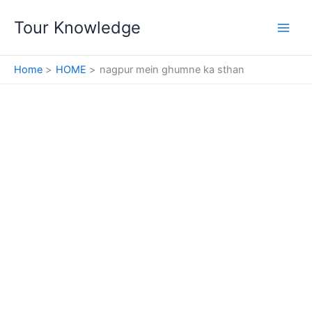
Skip
Tour Knowledge
to
content
Home
HOME
nagpur mein ghumne ka sthan