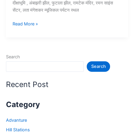
दीक्षाभूमि , अंबाझरी झील, फुटाला झील, रामटेक मंदिर, रमन साइंस
सेंटर, लता मंगेशकर म्यूजिकल पर्यटन स्थल
10+
Read More »
नागपुर
में
घूमने
की
Search
जगह
Search
–
Nagpur
Tourist
Recent Post
Places
Category
Advanture
Hill Stations