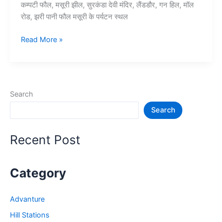
कम्पटी फौल, मसूरी झील, सुरकंडा देवी मंदिर, लैंडडौर, गन हिल, मॉल
रोड, झरी पानी फौल मसूरी के पर्यटन स्थल
Top
Read More »
10+
मसूरी
में
घूमने
Search
की
Search
जगह
–
Mussoorie
Recent Post
Tourist
Places
Category
Advanture
Hill Stations