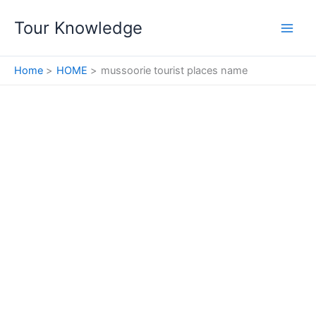
Skip
Tour Knowledge
to
content
Home
HOME
mussoorie tourist places name