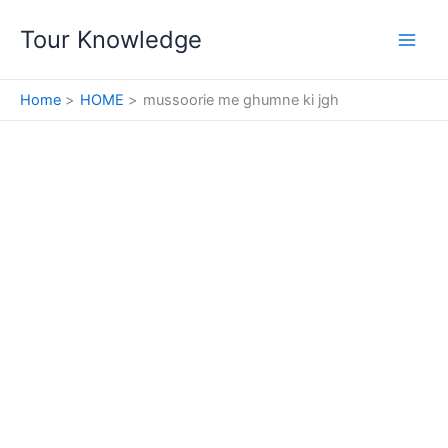
Skip
Tour Knowledge
to
content
Home
HOME
mussoorie me ghumne ki jgh