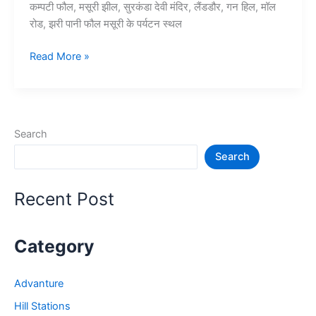
कम्पटी फौल, मसूरी झील, सुरकंडा देवी मंदिर, लैंडडौर, गन हिल, मॉल
रोड, झरी पानी फौल मसूरी के पर्यटन स्थल
Top
Read More »
10+
मसूरी
में
घूमने
Search
की
Search
जगह
–
Mussoorie
Recent Post
Tourist
Places
Category
Advanture
Hill Stations