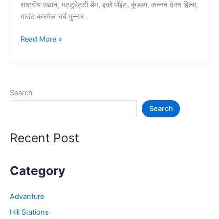
राष्ट्रीय उद्यान, मट्टुपेट्टी डैम, इको पॉइंट, कुंडला, कन्नन देवन हिल्स,
माउंट कारमेल चर्च मुन्नार .
10+
Read More »
मुन्नार
में
घूमने
की
Search
जगह
Search
–
Munnar
Tourist
Recent Post
Places
Category
Advanture
Hill Stations