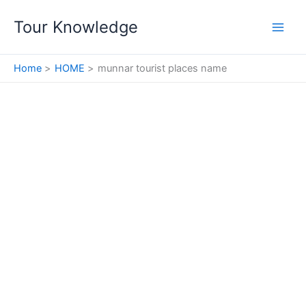
Skip
Tour Knowledge
to
content
Home
HOME
munnar tourist places name