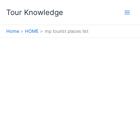
Skip
Tour Knowledge
to
content
Home
HOME
mp tourist places list