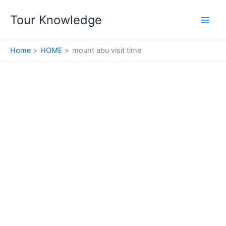
Skip
Tour Knowledge
to
content
Home
HOME
mount abu visit time