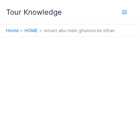
Skip
Tour Knowledge
to
content
Home
HOME
mount abu mein ghumne ke sthan