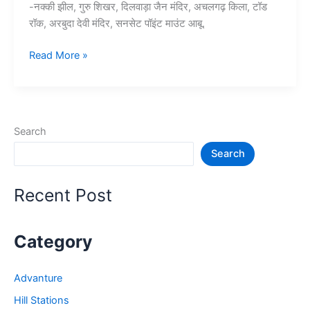
-नक्की झील, गुरु शिखर, दिलवाड़ा जैन मंदिर, अचलगढ़ किला, टॉड
रॉक, अरबुदा देवी मंदिर, सनसेट पॉइंट माउंट आबू.
10+
Read More »
माउंट
आबू
में
घूमने
Search
की
Search
जगह
–
Mount
Recent Post
Abu
Tourist
Places
Category
Advanture
Hill Stations