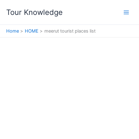
Skip
Tour Knowledge
to
content
Home
HOME
meerut tourist places list