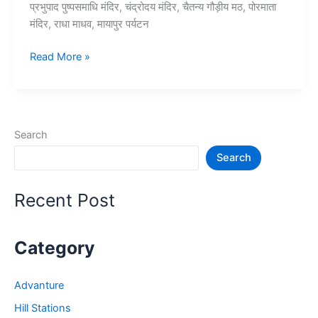
प्रभुपाद पुष्पसमाधि मंदिर, चंद्रोदय मंदिर, चैतन्य गौड़ीय मठ, पोरमाता
मंदिर, राधा माधव, मायापुर पर्यटन
10+
Read More »
बंगाल
के
मायापुर
में
Search
घूमने
Search
की
जगह
–
Recent Post
Mayapur
tourist
Places
Category
Advanture
Hill Stations