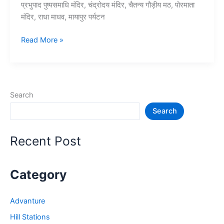
प्रभुपाद पुष्पसमाधि मंदिर, चंद्रोदय मंदिर, चैतन्य गौड़ीय मठ, पोरमाता
मंदिर, राधा माधव, मायापुर पर्यटन
10+
Read More »
बंगाल
के
मायापुर
में
Search
घूमने
Search
की
जगह
–
Recent Post
Mayapur
tourist
Places
Category
Advanture
Hill Stations