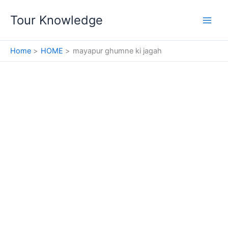
Skip
Tour Knowledge
to
content
Home
HOME
mayapur ghumne ki jagah