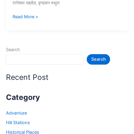
रत्नेश्वर महादेव, वृन्दावन मथुरा
10+
Read More »
मथुरा
में
घूमने
की
Search
जगह
Search
–
Mathura
Vrindavan
Recent Post
Tourist
Places
Category
Advanture
Hill Stations
Historical Places