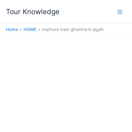
Skip
Tour Knowledge
to
content
Home
HOME
mathura mein ghumne ki jagah