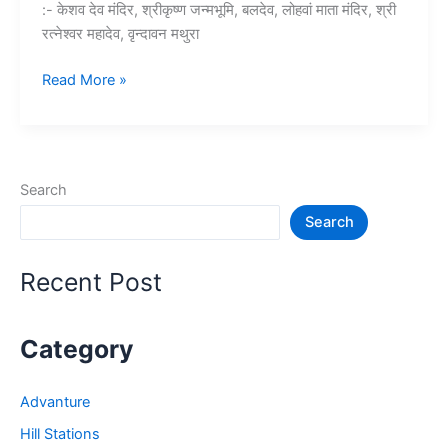
:- केशव देव मंदिर, श्रीकृष्ण जन्मभूमि, बलदेव, लोहवां माता मंदिर, श्री
रत्नेश्वर महादेव, वृन्दावन मथुरा
10+
Read More »
मथुरा
में
घूमने
की
Search
जगह
Search
–
Mathura
Vrindavan
Recent Post
Tourist
Places
Category
Advanture
Hill Stations