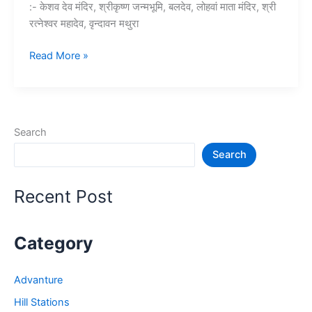
:- केशव देव मंदिर, श्रीकृष्ण जन्मभूमि, बलदेव, लोहवां माता मंदिर, श्री
रत्नेश्वर महादेव, वृन्दावन मथुरा
10+
Read More »
मथुरा
में
घूमने
की
Search
जगह
Search
–
Mathura
Vrindavan
Recent Post
Tourist
Places
Category
Advanture
Hill Stations