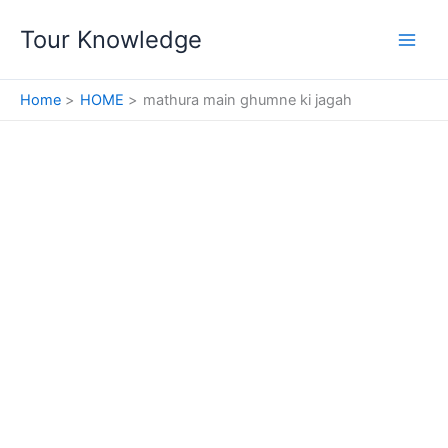
Skip
Tour Knowledge
to
content
Home
HOME
mathura main ghumne ki jagah