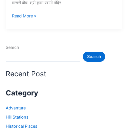
मारारी बीच, श्री कृष्ण स्वामी मंदिर….
10+
Read More »
आलाप्पुझा
में
घूमने
की
Search
जगह
Search
–
Tourist
Place
Recent Post
in
Alappuzha
Category
Advanture
Hill Stations
Historical Places